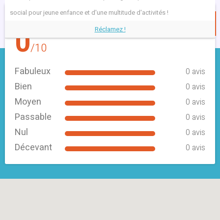
social pour jeune enfance et d'une multitude d'activités !
Décevant
Avis sur l'école
0
0 avis
Réclamez !
/10
Fabuleux
0 avis
Bien
0 avis
Moyen
0 avis
Passable
0 avis
Nul
0 avis
Décevant
0 avis